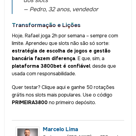
dos slots”
— Pedro, 32 anos, vendedor
Transformação e Lições
Hoje, Rafael joga 2h por semana – sempre com
limite. Aprendeu que slots não são só sorte:
estratégia de escolha de jogos e gestão
bancária fazem diferença
. E que, sim, a
plataforma 3800bet é confiável
, desde que
usada com responsabilidade.
Quer testar? Clique aqui e ganhe 50 rotações
grátis nos slots mais populares. Use o código
PRIMEIRA3800
no primeiro depósito.
Marcelo Lima