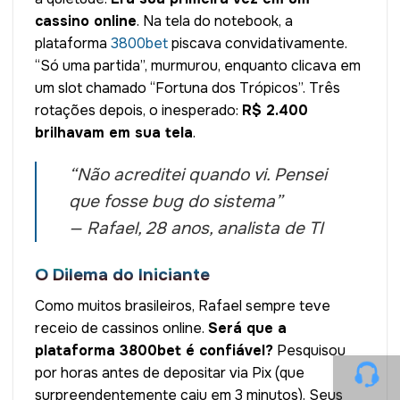
cassino online
. Na tela do notebook, a
plataforma
3800bet
piscava convidativamente.
“Só uma partida”, murmurou, enquanto clicava em
um slot chamado “Fortuna dos Trópicos”. Três
rotações depois, o inesperado:
R$ 2.400
brilhavam em sua tela
.
“Não acreditei quando vi. Pensei
que fosse bug do sistema”
— Rafael, 28 anos, analista de TI
O Dilema do Iniciante
Como muitos brasileiros, Rafael sempre teve
receio de cassinos online.
Será que a
plataforma 3800bet é confiável?
Pesquisou
por horas antes de depositar via Pix (que
surpreendentemente caiu em 3 minutos). Seus