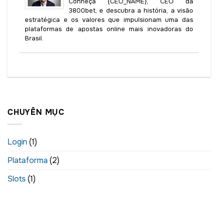
Conheça {CEO_NAME}, CEO da
3800bet, e descubra a história, a visão
estratégica e os valores que impulsionam uma das
plataformas de apostas online mais inovadoras do
Brasil.
CHUYÊN MỤC
Login
(1)
Plataforma
(2)
Slots
(1)