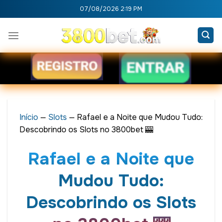
Skip
07/08/2026 2:19 PM
to
content
Início
—
Slots
—
Rafael e a Noite que Mudou Tudo:
Descobrindo os Slots no 3800bet 🎰
Rafael e a Noite que
Mudou Tudo:
Descobrindo os Slots