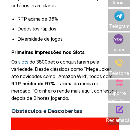
Apoiar
critérios eram claros:
RTP acima de 96%
Telegram
Depósitos rápidos
Diversidade de jogos
Viber
Primeiras Impressões nos Slots
Os
slots
do 3800bet o conquistaram pela
variedade. Desde clássicos como “Mega Joker”
Telefone
até novidades como “Amazon Wild”, todos com
RTP médio de 97%
– acima da média do
mercado. “O dinheiro rende mais aqui”, confessou
Suporte
depois de 2 horas jogando.
remoto
Obstáculos e Descobertas
Reclamaçã