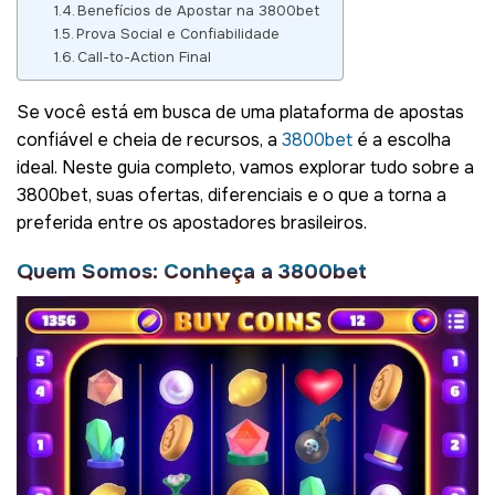
Benefícios de Apostar na 3800bet
Prova Social e Confiabilidade
Call-to-Action Final
Se você está em busca de uma plataforma de apostas
confiável e cheia de recursos, a
3800bet
é a escolha
ideal. Neste guia completo, vamos explorar tudo sobre a
3800bet, suas ofertas, diferenciais e o que a torna a
preferida entre os apostadores brasileiros.
Quem Somos: Conheça a 3800bet