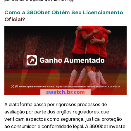
Como a 3800bet Obtém Seu Licenciamento
Oficial?
A plataforma passa por rigorosos processos de
avaliação por parte dos órgãos reguladores, que
verificam aspectos como segurança, justiça, proteção
ao consumidor e conformidade legal. A 3800bet investe