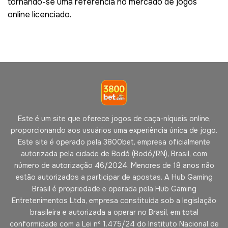
tornando-se uma referência no mercado de jogos
online licenciado.
Este é um site que oferece jogos de caça-níqueis online,
proporcionando aos usuários uma experiência única de jogo.
Este site é operado pela 3800bet, empresa oficialmente
autorizada pela cidade de Bodó (Bodó/RN), Brasil, com
número de autorização 46/2024. Menores de 18 anos não
estão autorizados a participar de apostas. A Hub Gaming
Brasil é propriedade e operada pela Hub Gaming
Entretenimentos Ltda, empresa constituída sob a legislação
brasileira e autorizada a operar no Brasil, em total
conformidade com a Lei nº 1.475/24 do Instituto Nacional de