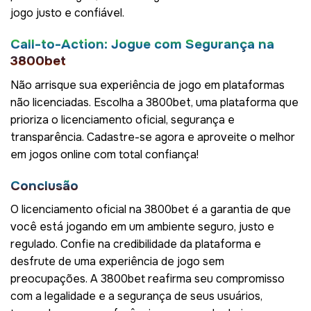
jogo justo e confiável.
Call-to-Action: Jogue com Segurança na
3800bet
Não arrisque sua experiência de jogo em plataformas
não licenciadas. Escolha a 3800bet, uma plataforma que
prioriza o licenciamento oficial, segurança e
transparência. Cadastre-se agora e aproveite o melhor
em jogos online com total confiança!
Conclusão
O licenciamento oficial na 3800bet é a garantia de que
você está jogando em um ambiente seguro, justo e
regulado. Confie na credibilidade da plataforma e
desfrute de uma experiência de jogo sem
preocupações. A 3800bet reafirma seu compromisso
com a legalidade e a segurança de seus usuários,