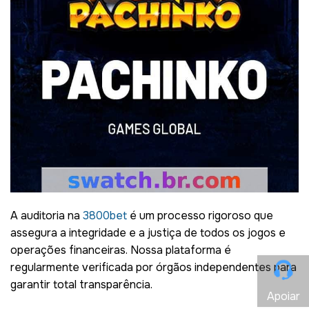
A auditoria na
3800bet
é um processo rigoroso que
assegura a integridade e a justiça de todos os jogos e
operações financeiras. Nossa plataforma é
regularmente verificada por órgãos independentes para
garantir total transparência.
Apoiar