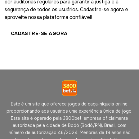
por auditorias regulares para garantir a justiça e a
segurança de todos os usuários. Cadastre-se agora e
aproveite nossa plataforma confiável!
CADASTRE-SE AGORA
Este é um site que oferece jogos de caça-níqueis online,
proporcionando aos usuários uma experiência única de jogo.
Este site é operado pela 3800bet, empresa oficialmente
autorizada pela cidade de Bodó (Bodó/RN), Brasil, com
número de autorização 46/2024. Menores de 18 anos não