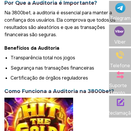
Por Que a Auditoria é Importante?
Na 3800bet, a auditoria é essencial para manter a
Telegram
confiança dos usuários. Ela comprova que todos os
resultados são aleatórios e que as transações
financeiras são seguras.
Viber
Benefícios da Auditoria
Transparência total nos jogos
Telefone
Segurança nas transações financeiras
Certificação de órgãos reguladores
Suporte
Como Funciona a Auditoria na 3800bet?
remoto
Reclamaçã