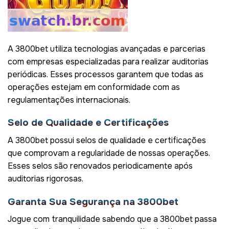
A 3800bet utiliza tecnologias avançadas e parcerias
com empresas especializadas para realizar auditorias
periódicas. Esses processos garantem que todas as
operações estejam em conformidade com as
regulamentações internacionais.
Selo de Qualidade e Certificações
A 3800bet possui selos de qualidade e certificações
que comprovam a regularidade de nossas operações.
Esses selos são renovados periodicamente após
auditorias rigorosas.
Garanta Sua Segurança na 3800bet
Jogue com tranquilidade sabendo que a 3800bet passa