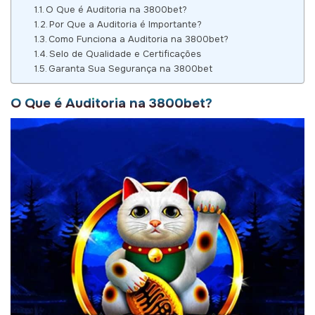
O Que é Auditoria na 3800bet?
Por Que a Auditoria é Importante?
Como Funciona a Auditoria na 3800bet?
Selo de Qualidade e Certificações
Garanta Sua Segurança na 3800bet
O Que é Auditoria na 3800bet?