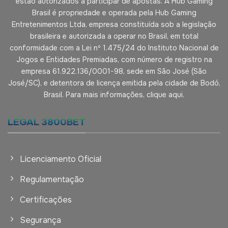
estão autorizados a participar de apostas. A Hub Gaming
Brasil é propriedade e operada pela Hub Gaming
Entretenimentos Ltda, empresa constituída sob a legislação
brasileira e autorizada a operar no Brasil, em total
conformidade com a Lei nº 1.475/24 do Instituto Nacional de
Jogos e Entidades Premiadas, com número de registro na
empresa 61.922.136/0001-98, sede em São José (São
José/SC), e detentora de licença emitida pela cidade de Bodó,
Brasil. Para mais informações, clique aqui.
LEGAL 3800BET
Licenciamento Oficial
Regulamentação
Certificações
Segurança