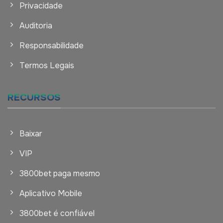
Privacidade
Auditoria
Responsabilidade
Termos Legais
RECURSOS
Baixar
VIP
3800bet paga mesmo
Aplicativo Mobile
3800bet é confiável