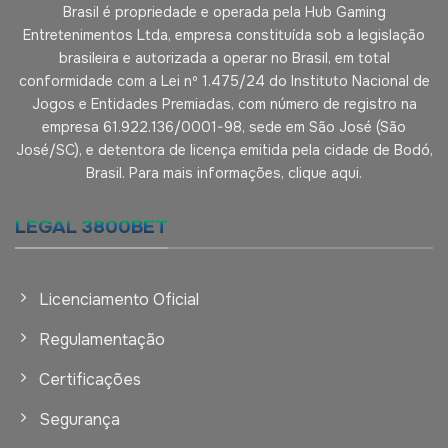
Brasil é propriedade e operada pela Hub Gaming
Entretenimentos Ltda, empresa constituída sob a legislação
brasileira e autorizada a operar no Brasil, em total
conformidade com a Lei nº 1.475/24 do Instituto Nacional de
Jogos e Entidades Premiadas, com número de registro na
empresa 61.922.136/0001-98, sede em São José (São
José/SC), e detentora de licença emitida pela cidade de Bodó,
Brasil. Para mais informações, clique aqui.
LEGAL 3800BET
Licenciamento Oficial
Regulamentação
Certificações
Segurança