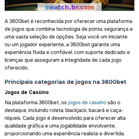
A 3800bet é reconhecida por oferecer uma plataforma
de jogos que combina tecnologia de ponta, segurança e
uma vasta seleção de opções. Seja você um iniciante
ou um jogador experiente, a 3800bet garante uma
experiência fluida e confiável, com suporte dedicado e
licenças que asseguram a integridade de cada jogo
oferecido.
Principais categorias de jogos na 3800bet
Jogos de Cassino
Na plataforma 3800bet, os
jogos de cassino
são o
destaque, incluindo roleta, blackjack, bacará e caça-
níqueis. Cada jogo é desenvolvido para oferecer alta
qualidade gráfica e uma jogabilidade envolvente,
proporcionando uma experiência realista e divertida.