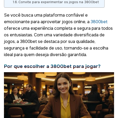
Convite para experimentar os jogos na 3800bet
Se você busca uma plataforma confiável e
emocionante para aproveitar jogos online, a
3800bet
oferece uma experiência completa e segura para todos
os entusiastas. Com uma variedade diversificada de
jogos, a 3800bet se destaca por sua qualidade,
segurança e facilidade de uso, tornando-se a escolha
ideal para quem deseja diversão garantida.
Por que escolher a 3800bet para jogar?