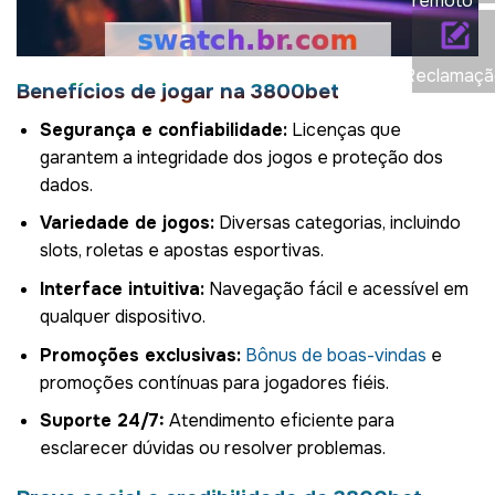
remoto
Reclamaçã
Benefícios de jogar na 3800bet
Segurança e confiabilidade:
Licenças que
garantem a integridade dos jogos e proteção dos
dados.
Variedade de jogos:
Diversas categorias, incluindo
slots, roletas e apostas esportivas.
Interface intuitiva:
Navegação fácil e acessível em
qualquer dispositivo.
Promoções exclusivas:
Bônus de boas-vindas
e
promoções contínuas para jogadores fiéis.
Suporte 24/7:
Atendimento eficiente para
esclarecer dúvidas ou resolver problemas.