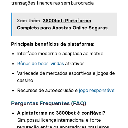
transações financeiras sem burocracia.
Xem thêm
3800bet: Plataforma
Completa para Apostas Online Seguras
Principais benefícios da plataforma:
Interface moderna e adaptada ao mobile
Bônus de boas-vindas
atrativos
Variedade de mercados esportivos e jogos de
cassino
Recursos de autoexclusão e
jogo responsável
Perguntas Frequentes (FAQ)
A plataforma no 3800bet é confiável?
Sim, possui licença internacional e forte
reputação entre os apostadores brasileiros.