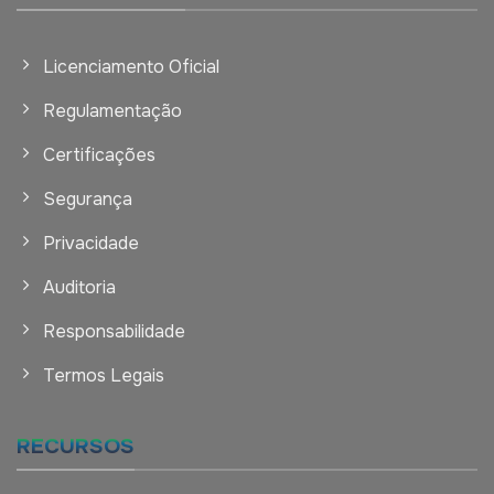
Licenciamento Oficial
Regulamentação
Certificações
Segurança
Privacidade
Auditoria
Responsabilidade
Termos Legais
RECURSOS