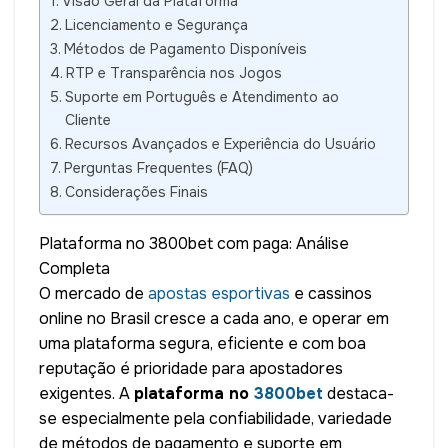
Visão Geral da Plataforma
Licenciamento e Segurança
Métodos de Pagamento Disponíveis
RTP e Transparência nos Jogos
Suporte em Português e Atendimento ao
Cliente
Recursos Avançados e Experiência do Usuário
Perguntas Frequentes (FAQ)
Considerações Finais
Plataforma no 3800bet com paga: Análise
Completa
O mercado de
apostas esportivas
e cassinos
online no Brasil cresce a cada ano, e operar em
uma plataforma segura, eficiente e com boa
reputação é prioridade para apostadores
exigentes. A
plataforma no
3800bet
destaca-
se especialmente pela confiabilidade, variedade
de métodos de pagamento e suporte em