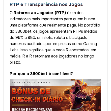
RTP e Transparência nos Jogos
O
Retorno ao Jogador (RTP)
é um dos
indicadores mais importantes para quem busca
uma plataforma que realmente paga. No portfólio
do 3800bet, os jogos apresentam RTPs médios
de 96% a 98% em slots, roleta e blackjack,
números auditados por empresas como Gaming
Labs. Isso significa que a cada R apostados, em
média, R a R retornam aos jogadores no longo
prazo.
Por que a 3800bet é confiável?