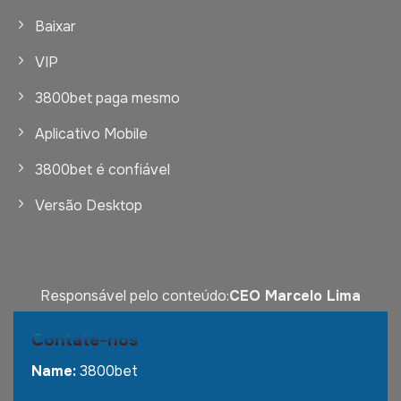
Baixar
VIP
3800bet paga mesmo
Aplicativo Mobile
3800bet é confiável
Versão Desktop
Responsável pelo conteúdo:
CEO Marcelo Lima
Contate-nos
Name:
3800bet